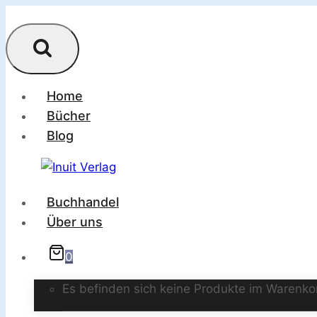
Zum
Inhalt
springen
Home
Bücher
Blog
Buchhandel
Über uns
0
Es befinden sich keine Produkte im Warenko